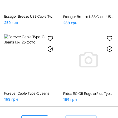
Essager Breeze USB Cable Type C to Type C 1M 100W Black
Essager Breeze USB Cable USB-A to Type C 1M 100W Black
259 грн
289 грн
Forever Cable Type-C Jeans
Ridea RC-D5 RegularPlus Type-C 3A Black
169 грн
169 грн