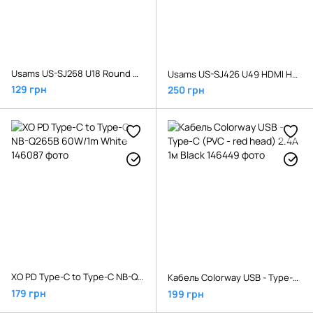
Usams US-SJ268 U18 Round Micro Cable 1m White
Usams US-SJ426 U49 HDMI HD Video Cable 1.8m Black
129 грн
250 грн
XO PD Type-C to Type-C NB-Q265B 60W/1m White
Кабель Colorway USB - Type-C (PVC - red head) 2.4А 1м Black
179 грн
199 грн