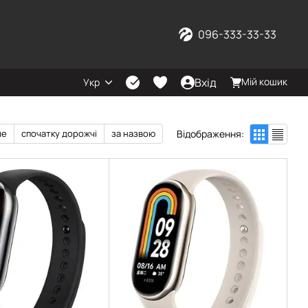
096-333-33-33
Вхід
Мій кошик
Укр
Відображення:
ше
спочатку дорожчі
за назвою