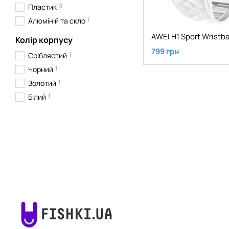
3
Пластик
1
Алюміній та скло
AWEI H1 Sport Wristb
Колір корпусу
799 грн
1
Сріблястий
1
Чорний
1
Золотий
1
Білий