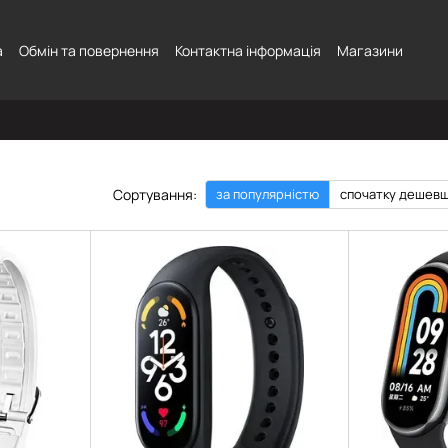
а
Обмін та повернення
Контактна інформація
Магазини
Сортування:
за популярністю
спочатку дешев