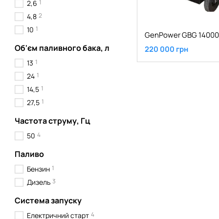
1
2,6
2
4,8
1
10
GenPower GBG 14000
Об'єм паливного бака, л
220 000 грн
1
13
1
24
1
14,5
1
27,5
Частота струму, Гц
4
50
Паливо
1
Бензин
3
Дизель
Система запуску
4
Електричний старт