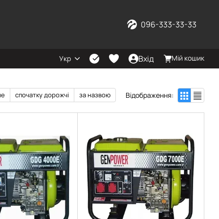
096-333-33-33
Вхід
Мій кошик
Укр
Відображення:
ше
спочатку дорожчі
за назвою