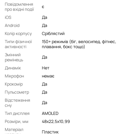
Повідомлення
є
про вхідні події
iOS
Да
Android
Да
Колір корпусу
Сріблястий
Типи фізичної
150+ режимів (біг, велосипед, фітнес,
активності
плавання, бокс тощо)
Змінний
Да
ремінець
Динамік
Нет
Мікрофон
немає
Крокомір
Да
Пульсометр
Да
Відстеження
Да
сну
Тип дисплея
AMOLED
Розміри, мм
48x22,5x10,99
Матеріал
Пластик