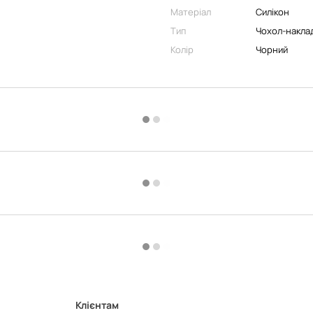
Матеріал
Силікон
Тип
Чохол-накла
Колір
Чорний
Клієнтам