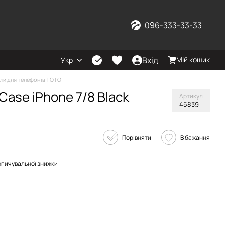
096-333-33-33
Вхід
Мій кошик
Укр
ли для телефонів TOTO
Case iPhone 7/8 Black
Артикул
45839
Порівняти
В бажання
опичувальної знижки