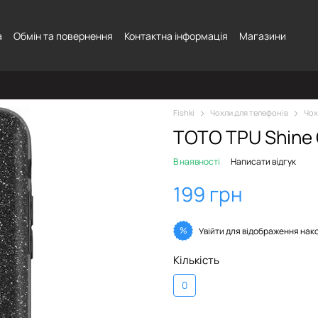
а
Обмін та повернення
Контактна інформація
Магазини
Fishki
Чохли для телефонів
Чох
TOTO TPU Shine 
В наявності
Написати відгук
199 грн
%
Увійти
для відображення нак
Кількість
0