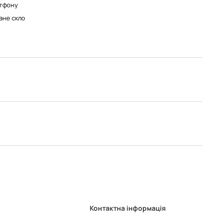
тфону
ане скло
Контактна інформація