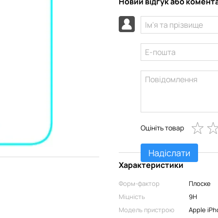
Новий відгук або комент
Оцініть товар
Надіслати
Характеристики
Форм-фактор
Плоске
Міцність
9H
Модель пристрою
Apple iPh