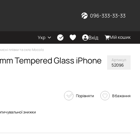
096-333-33-33
Вхід
Мій кошик
Укр
хисні плівки та скло Mocolo
3mm Tempered Glass iPhone
Артикул
52096
Порівняти
В бажання
опичувальної знижки