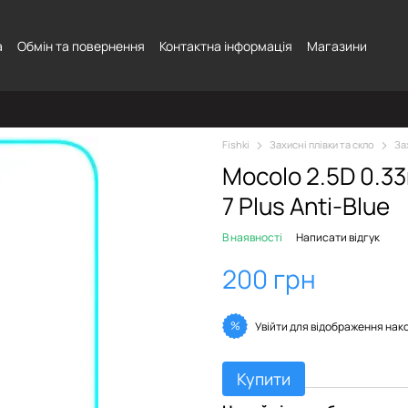
а
Обмін та повернення
Контактна інформація
Магазини
Fishki
Захисні плівки та скло
За
Mocolo 2.5D 0.3
7 Plus Anti-Blue
В наявності
Написати відгук
200 грн
%
Увійти
для відображення нак
Купити