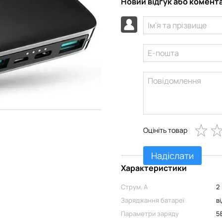
Новий відгук або комент
Оцініть товар
Надіслати
Характеристики
Струм, А
2
Заряджання батареї
в
Параметри заряду
5В