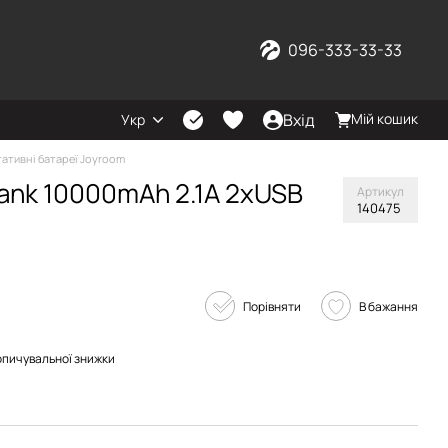
096-333-33-33
Вхід
Мій кошик
Укр
ативні батареї Joyroom
ank 10000mAh 2.1A 2xUSB
Артикул
140475
Порівняти
В бажання
опичувальної знижки