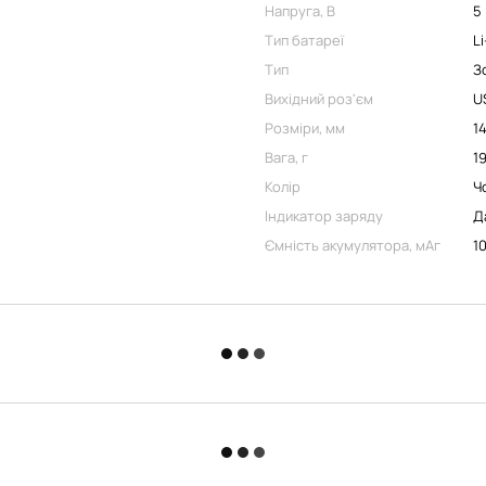
Напруга, В
5
Тип батареї
L
Тип
З
Вихідний роз'єм
U
Розміри, мм
1
Вага, г
1
Колір
Ч
Індикатор заряду
Д
Ємність акумулятора, мАг
1