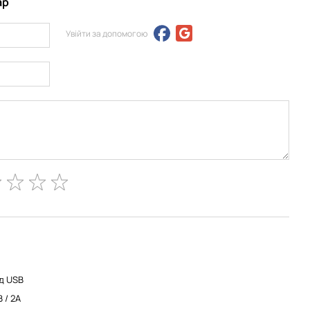
ар
Увійти за допомогою
ід USB
 / 2A