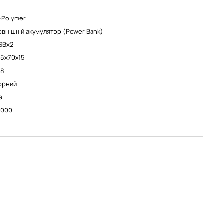
i-Polymer
овнішній акумулятор (Power Bank)
SBx2
45х70х15
98
орний
а
0000