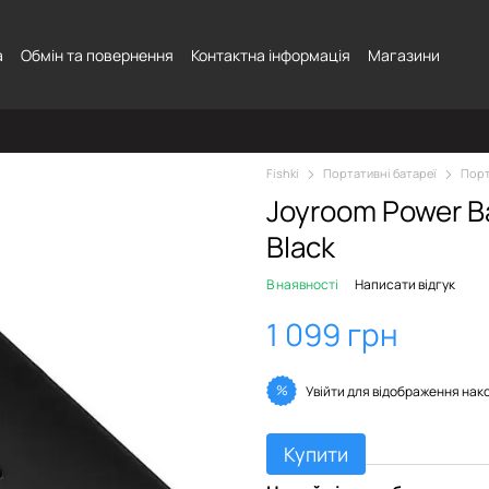
а
Обмін та повернення
Контактна інформація
Магазини
Fishki
Портативні батареї
Порт
Joyroom Power B
Black
В наявності
Написати відгук
1 099 грн
%
Увійти
для відображення нак
Купити