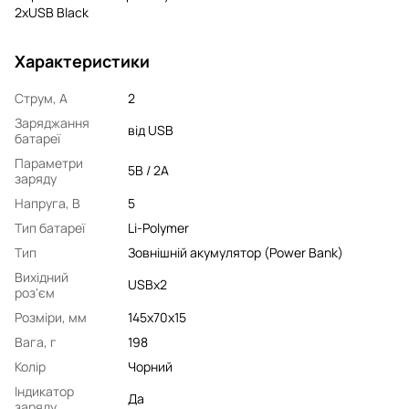
2xUSB Black
Характеристики
Струм, А
2
Заряджання
від USB
батареї
Параметри
5В / 2A
заряду
Напруга, В
5
Тип батареї
Li-Polymer
Тип
Зовнішній акумулятор (Power Bank)
Вихідний
USBx2
роз'єм
Розміри, мм
145х70х15
Вага, г
198
Колір
Чорний
Індикатор
Да
заряду