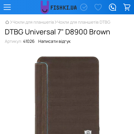
Чохли для планшетів
Чохли для планшетів DTBG
DTBG Universal 7" D8900 Brown
Артикул:
41026
Написати відгук