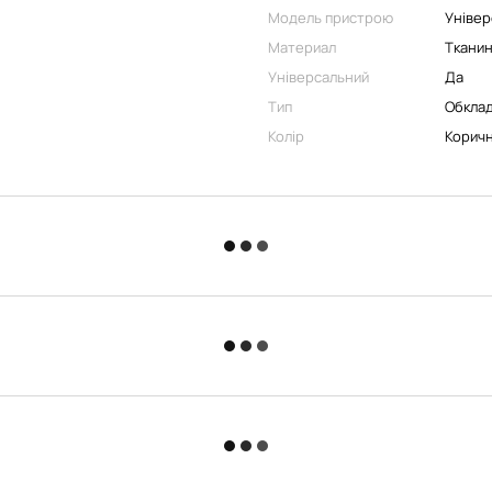
Модель пристрою
Універ
Материал
Ткани
Універсальний
Да
Тип
Обклад
Колір
Корич