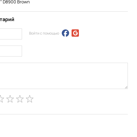
7" D8900 Brown
нтарий
Войти с помощью