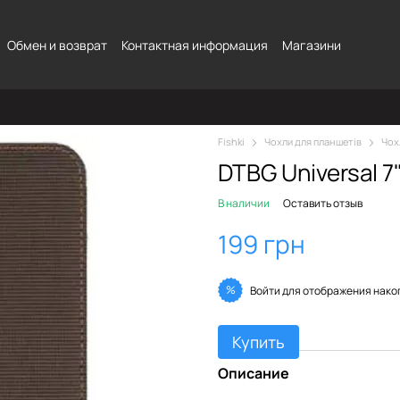
Обмен и возврат
Контактная информация
Магазини
Fishki
Чохли для планшетів
Чох
DTBG Universal 
В наличии
Оставить отзыв
199 грн
%
Войти
для отображения нако
Купить
Описание