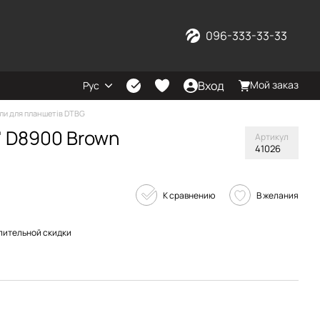
096-333-33-33
Вход
Мой заказ
Рус
ли для планшетів DTBG
7" D8900 Brown
Артикул
41026
К сравнению
В желания
пительной скидки