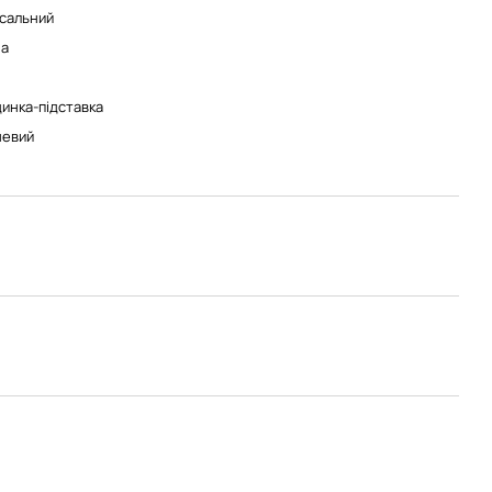
сальний
на
инка-підставка
невий