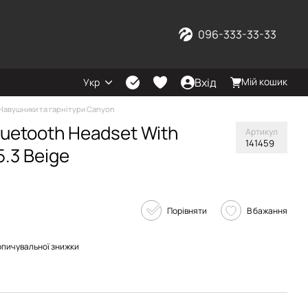
096-333-33-33
Вхід
Мій кошик
Укр
Навушники та гарнітури Canyon
uetooth Headset With
Артикул
141459
.3 Beige
Порівняти
В бажання
опичувальної знижки