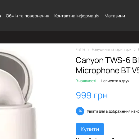
а
Обмін та повернення
Контактна інформація
Магазини
Fishki
Навушники та гарнітури
Canyon TWS-6 Bl
Microphone BT V5
В наявності
Написати відгук
999 грн
%
Увійти
для відображення нак
Купити