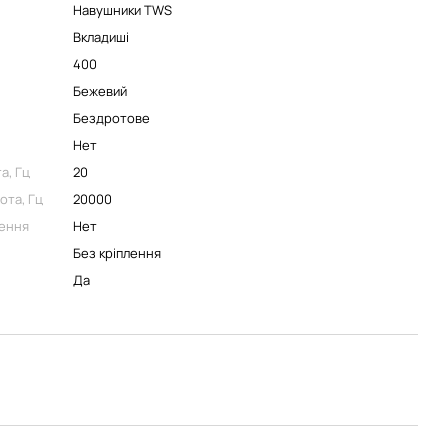
Навушники TWS
Вкладиші
400
Бежевий
Бездротове
Нет
а, Гц
20
ота, Гц
20000
ення
Нет
Без кріплення
Да