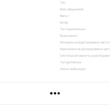
Тип
Вид навушників
Вага, г
Колір
Тип підключення
Водозахист
Мінімальна відвторювана частот
Максимальна відтворювана част
Система активного шумоподавл
Тип кріплення
Змінні амбушури