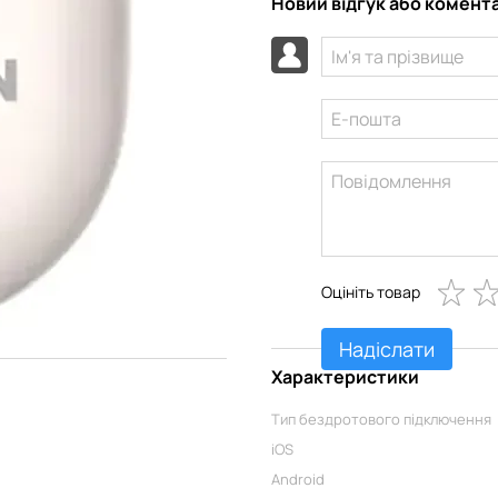
Новий відгук або комент
Оцініть товар
Надіслати
Характеристики
Тип бездротового підключення
iOS
Android