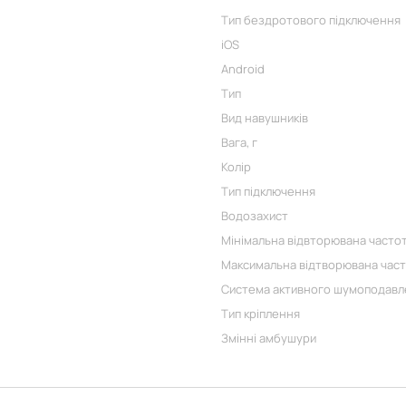
Тип бездротового підключення
iOS
Android
Тип
Вид навушників
Вага, г
Колір
Тип підключення
Водозахист
Мінімальна відвторювана частот
Максимальна відтворювана част
Система активного шумоподавл
Тип кріплення
Змінні амбушури