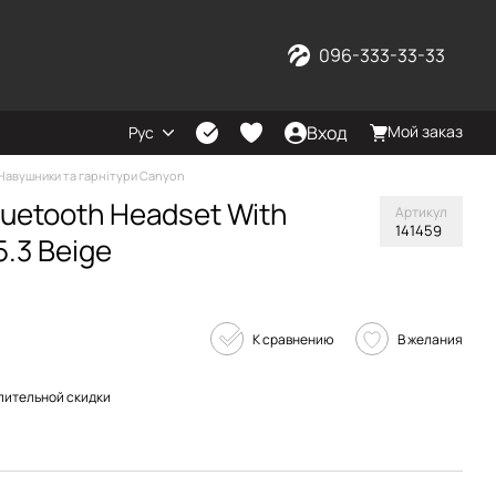
096-333-33-33
Вход
Мой заказ
Рус
Навушники та гарнітури Canyon
uetooth Headset With
Артикул
141459
.3 Beige
К сравнению
В желания
пительной скидки