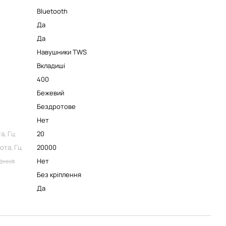
Bluetooth
Да
Да
Навушники TWS
Вкладиші
400
Бежевий
Бездротове
Нет
а, Гц
20
ота, Гц
20000
ення
Нет
Без кріплення
Да