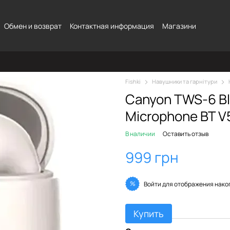
Обмен и возврат
Контактная информация
Магазини
Fishki
Навушники та гарнітури
Canyon TWS-6 Bl
Microphone BT V5
В наличии
Оставить отзыв
999 грн
%
Войти
для отображения нако
Купить