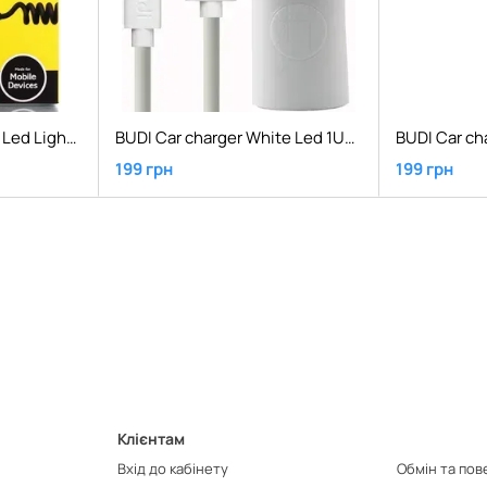
BUDI Car charger Blue Led Lightning 1.2 m + 1USB 2.4A Black
BUDI Car charger White Led 1USB 2.4A + Lightning cable 1.2 m White
199 грн
199 грн
Клієнтам
Вхід до кабінету
Обмін та по