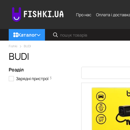
Перейти до основного контенту
Про нас
Оплата і доставк
Каталог
Fishki
BUDI
BUDI
Розділ
3
Зарядні пристрої