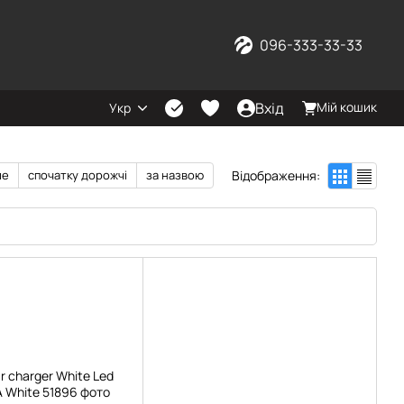
096-333-33-33
Вхід
Мій кошик
Укр
Відображення:
ше
спочатку дорожчі
за назвою