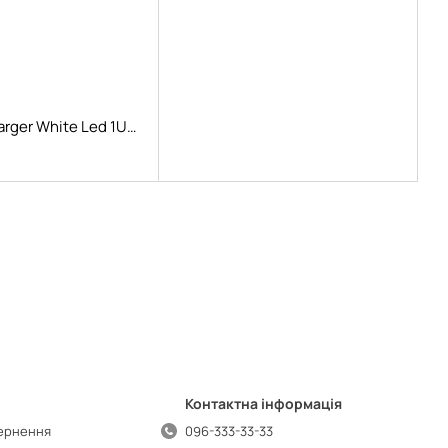
BUDI Car charger White Led 1USB 2.4A White
Контактна інформація
вернення
096-333-33-33