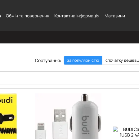
а
Обмін та повернення
Контактна інформація
Магазини
Сортування:
за популярністю
спочатку дешев