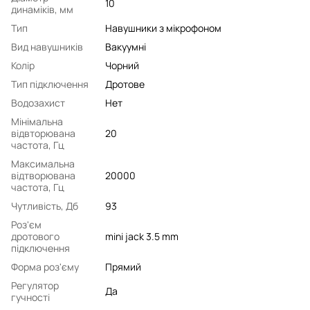
10
динаміків, мм
Тип
Навушники з мікрофоном
Вид навушників
Вакуумні
Колір
Чорний
Тип підключення
Дротове
Водозахист
Нет
Мінімальна
відвторювана
20
частота, Гц
Максимальна
відтворювана
20000
частота, Гц
Чутливість, Дб
93
Роз'єм
дротового
mini jack 3.5 mm
підключення
Форма роз'єму
Прямий
Регулятор
Да
гучності