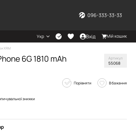
096-333-33-33
Вхід
Мій кошик
Укр
ри XRM
iPhone 6G 1810 mAh
Артикул
55068
Порівняти
В бажання
опичувальної знижки
ар