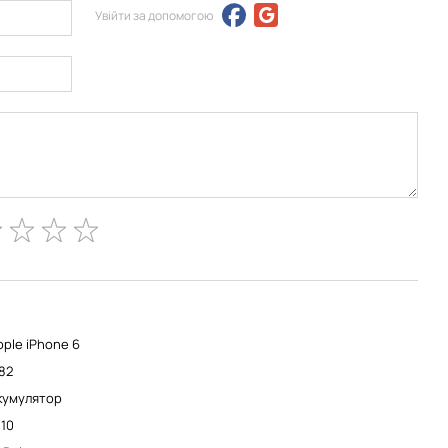
Увійти за допомогою
pple iPhone 6
,82
кумулятор
810