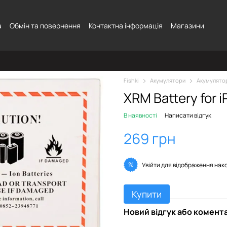
а
Обмін та повернення
Контактна інформація
Магазини
Fishki
Акумулятори
Акумулято
XRM Battery for 
В наявності
Написати відгук
269 грн
%
Увійти
для відображення нак
Купити
Новий відгук або комент