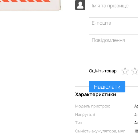
Оцініть товар
Надіслати
Характеристики
Модель пристрою
A
Напруга, В
3
Тип
А
Ємність акумулятора, мАг
1