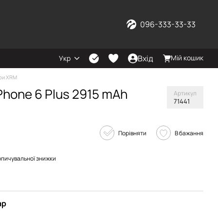
096-333-33-33
Вхід
Мій кошик
Укр
ри XRM
iPhone 6 Plus 2915 mAh
Артикул
71441
Порівняти
В бажання
опичувальної знижки
ар