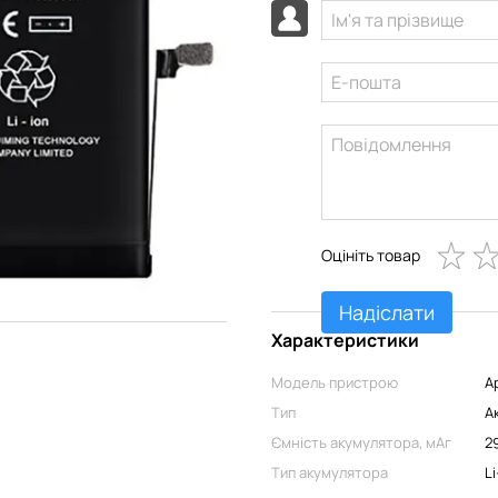
Оцініть товар
Надіслати
Характеристики
Модель пристрою
A
Тип
А
Ємність акумулятора, мАг
2
Тип акумулятора
Li