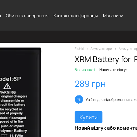
а
Обмін та повернення
Контактна інформація
Магазини
Fishki
Акумулятори
Акумулято
XRM Battery for 
В наявності
Написати відгук
289 грн
%
Увійти
для відображення нак
Купити
Новий відгук або комент