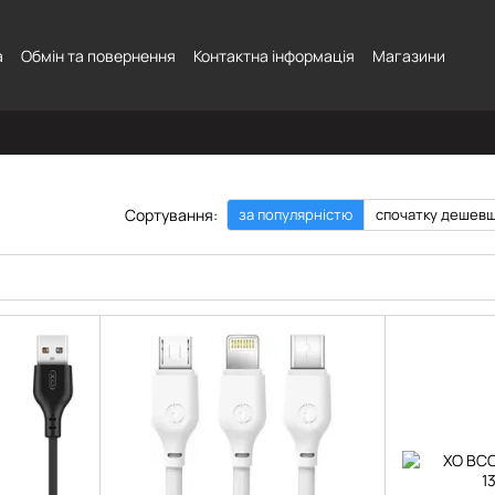
а
Обмін та повернення
Контактна інформація
Магазини
Сортування:
за популярністю
спочатку дешев