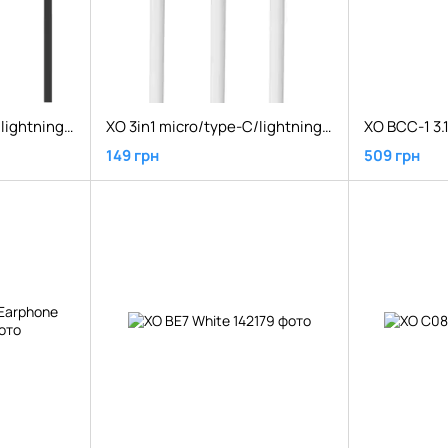
XO 3in1 micro/type-C/lightning NB103 2.1A/1m Black
XO 3in1 micro/type-C/lightning NB103 2.1A/1m White
XO BCC-1 3.
149 грн
509 грн