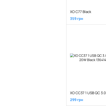
XO C77 Black
359 грн
299 грн