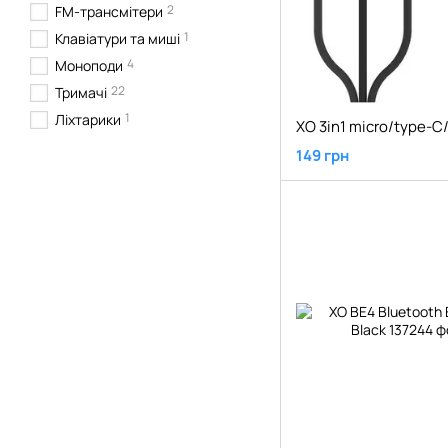
2
FM-трансмітери
1
Клавіатури та миші
4
Моноподи
22
Тримачі
1
Ліхтарики
149 грн