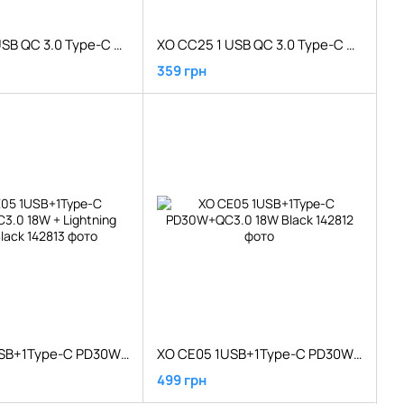
XO CC25 1 USB QC 3.0 Type-C PD Black
XO CC25 1 USB QC 3.0 Type-C PD White
359 грн
XO CE05 1USB+1Type-C PD30W+QC3.0 18W + Lightning Cable Black
XO CE05 1USB+1Type-C PD30W+QC3.0 18W Black
499 грн