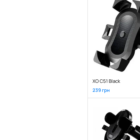
XO C51 Black
239 грн