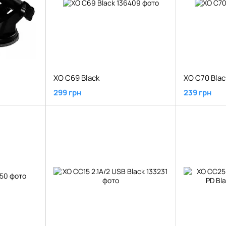
XO C69 Black
XO C70 Blac
299 грн
239 грн