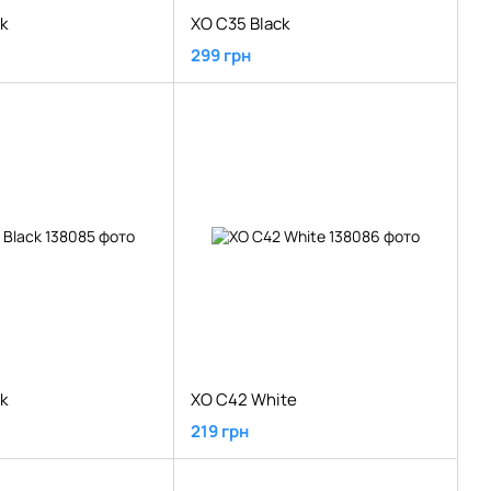
k
XO C35 Black
299 грн
k
XO C42 White
219 грн