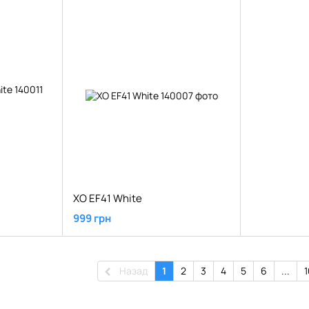
XO EF41 White
999 грн
Назад
1
2
3
4
5
6
...
1