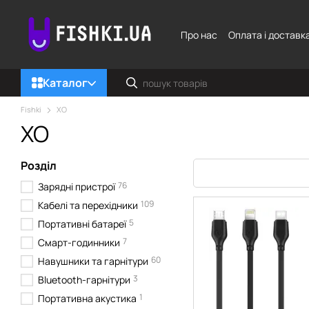
Перейти до основного контенту
Про нас
Оплата і доставк
Каталог
Fishki
XO
XO
Розділ
76
Зарядні пристрої
109
Кабелі та перехідники
5
Портативні батареї
7
Смарт-годинники
60
Навушники та гарнітури
3
Bluetooth-гарнітури
1
Портативна акустика