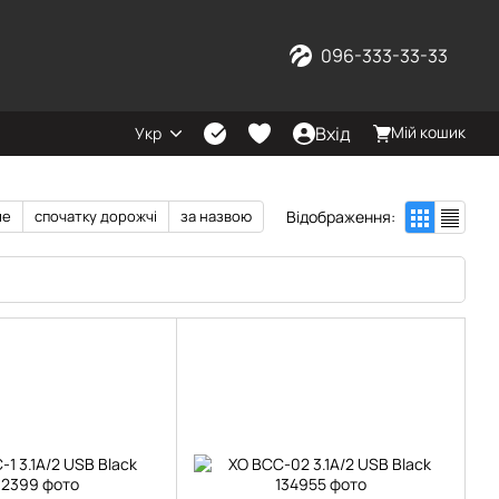
096-333-33-33
Вхід
Мій кошик
Укр
Відображення:
ше
спочатку дорожчі
за назвою