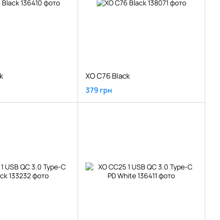
k
XO C76 Black
379 грн