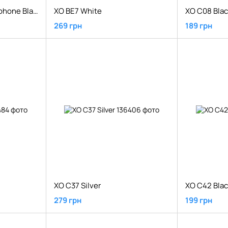
XO BE4 Bluetooth Earphone Black
XO BE7 White
XO C08 Blac
269 грн
189 грн
XO C37 Silver
XO C42 Blac
279 грн
199 грн