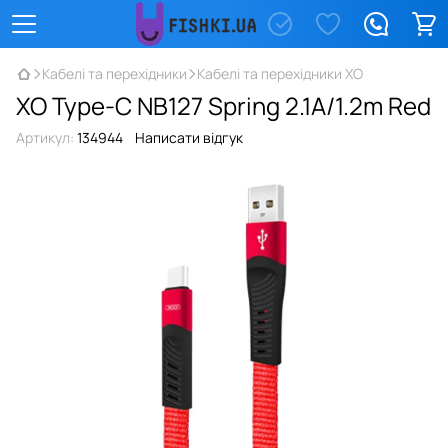
Кабелі та перехідники
Кабелі та перехідники XO
XO Type-C NB127 Spring 2.1A/1.2m Red
Артикул:
134944
Написати відгук