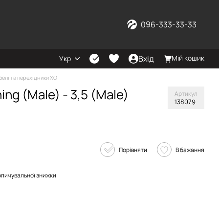
096-333-33-33
Вхід
Мій кошик
Укр
белі та перехідники XO
ng (Male) - 3,5 (Male)
Артикул
138079
Порівняти
В бажання
опичувальної знижки