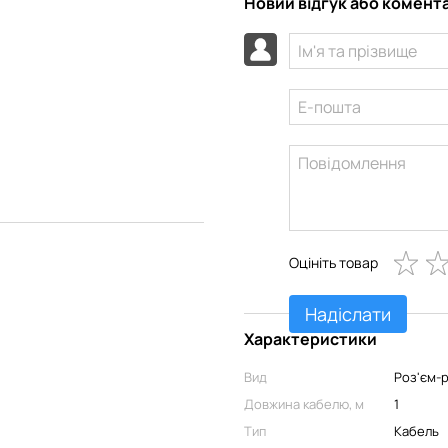
Новий відгук або комент
Оцініть товар
Надіслати
Характеристики
Вид
Роз'єм-
Довжина кабелю, м
1
Тип
Кабель