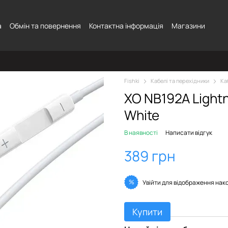
а
Обмін та повернення
Контактна інформація
Магазини
Fishki
Кабелі та перехідники
Ка
XO NB192A Lightni
White
В наявності
Написати відгук
389 грн
%
Увійти
для відображення нак
Купити