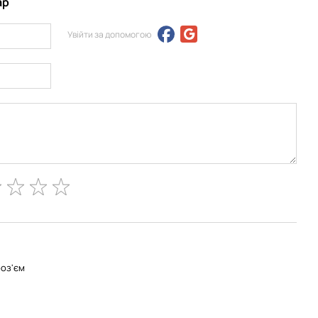
ар
Увійти за допомогою
роз'єм