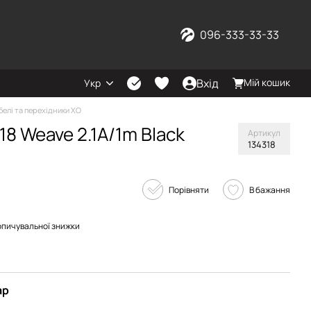
096-333-33-33
Вхід
Мій кошик
Укр
белі та перехідники XO
8 Weave 2.1A/1m Black
Артикул
134318
Порівняти
В бажання
опичувальної знижки
ар