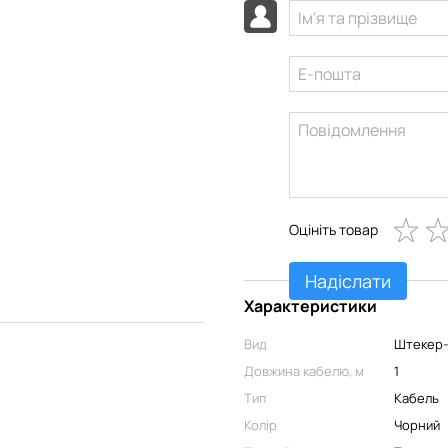
Оцініть товар
Надіслати
Характеристики
Вид
Штекер
Довжина кабелю, м
1
Тип
Кабель
Колір
Чорний