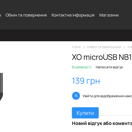
а
Обмін та повернення
Контактна інформація
Магазини
Fishki
Кабелі та перехідники
Ка
XO microUSB NB11
В наявності
Написати відгук
139 грн
%
Увійти
для відображення нак
Купити
Новий відгук або комент