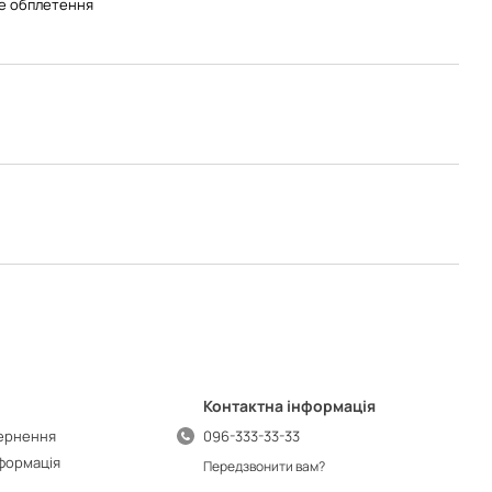
е обплетення
Контактна інформація
вернення
096-333-33-33
нформація
Передзвонити вам?