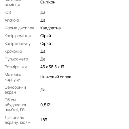
Силікон
ремінця
iOS
Да
Android
Да
Форма дисплея
Квадратна
Колір ремінця
Сірий
Колір корпусу
Сірий
Крокомір
Да
Пульсометр
Да
Розміри, мм
45 x 38.5 x 13
Матеріал
Цинковий сплав
корпусу
Сенсорний
Да
екран
Об'єм
вбудованої
0,512
пам'яті, Гб
Діагональ
1,83
екрану, дюйм