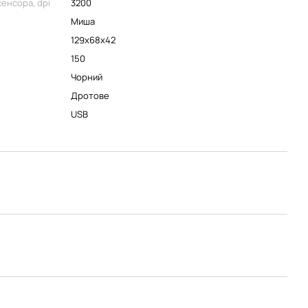
сенсора, dpi
3200
Миша
129х68х42
150
Чорний
Дротове
USB