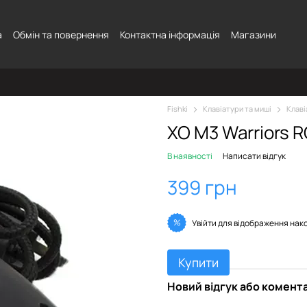
а
Обмін та повернення
Контактна інформація
Магазини
Fishki
Клавіатури та миші
Клаві
XO M3 Warriors 
В наявності
Написати відгук
399 грн
%
Увійти
для відображення нак
Купити
Новий відгук або комент