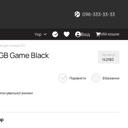
096-333-33-33
Вхід
Мій кошик
Укр
атури та миші XO
RGB Game Black
Артикул
142180
Порівняти
В бажання
опичувальної знижки
ар