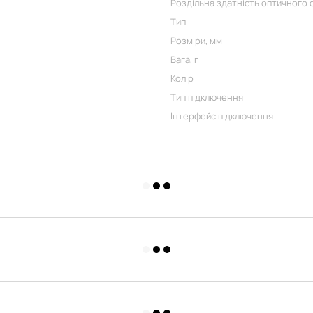
Роздільна здатність оптичного 
Тип
Розміри, мм
Вага, г
Колір
Тип підключення
Інтерфейс підключення