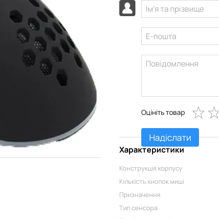
Оцініть товар
Надіслати
Характеристики
Конструкція корпусу
Кількість кнопок миші
Призначення
Тип сенсора