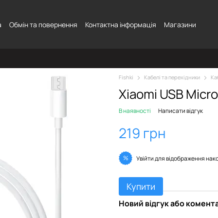
а
Обмін та повернення
Контактна інформація
Магазини
Fishki
Кабелі та перехідники
Ка
Xiaomi USB Micr
В наявності
Написати відгук
219 грн
%
Увійти
для відображення нак
Купити
Новий відгук або комент