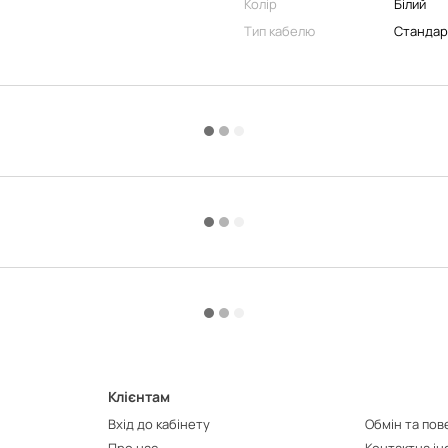
Колір
Білий
Тип кабелю
Стандар
Клієнтам
Вхід до кабінету
Обмін та по