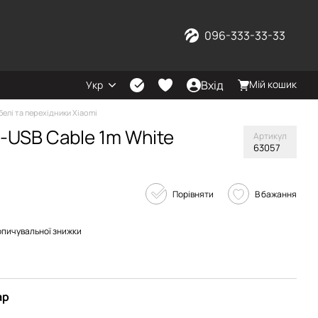
096-333-33-33
Вхід
Мій кошик
Укр
белі та перехідники Xiaomi
o-USB Cable 1m White
Артикул
63057
Порівняти
В бажання
опичувальної знижки
ар