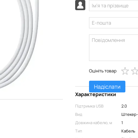
Оцініть товар
Надіслати
Характеристики
Підтримка USB
2.0
Вид
Штекер
Довжина кабелю, м
1
Тип
Кабель