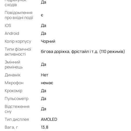
Да
сходів
Повідомлення
є
про вхідні події
iOS
Да
Android
Да
Колір корпусу
Чорний
Типи фізичної
бігова доріжка, фрістайл і т.д. (110 режимів)
активності
Змінний
Да
ремінець
Динамік
Нет
Мікрофон
немає
Крокомір
Да
Пульсометр
Да
Відстеження
Да
сну
Тип дисплея
AMOLED
Вага, г
13,8