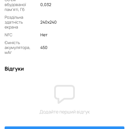
вбудованої
0,032
пам'яті, Гб
Роздільна
здатність
240x240
екрана
NFC
Нет
Ємність
акумулятора,
450
мАг
Відгуки
Додайте перший відгук