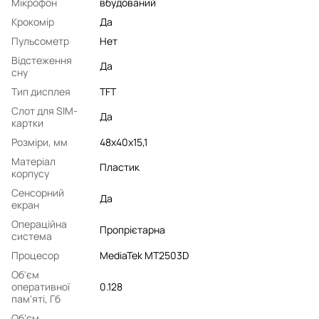
Мікрофон
вбудований
Крокомір
Да
Пульсометр
Нет
Відстеження
Да
сну
Тип дисплея
TFT
Слот для SIM-
Да
картки
Розміри, мм
48x40x15,1
Матеріал
Пластик
корпусу
Сенсорний
Да
екран
Операційна
Пропрієтарна
система
Процесор
MediaTek MT2503D
Об'єм
оперативної
0.128
пам'яті, Гб
Об'єм