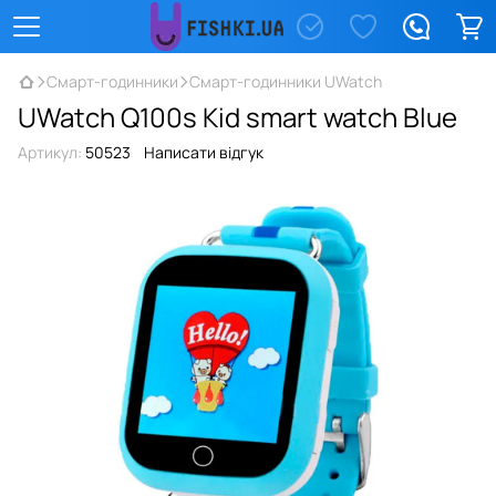
Смарт-годинники
Смарт-годинники UWatch
UWatch Q100s Kid smart watch Blue
Артикул:
50523
Написати відгук