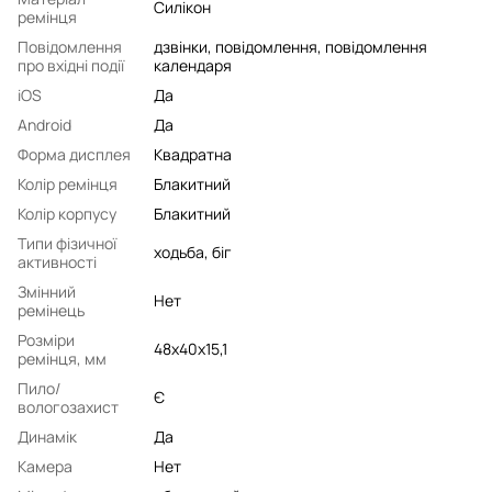
Силікон
ремінця
Повідомлення
дзвінки, повідомлення, повідомлення
про вхідні події
календаря
iOS
Да
Android
Да
Форма дисплея
Квадратна
Колір ремінця
Блакитний
Колір корпусу
Блакитний
Типи фізичної
ходьба, біг
активності
Змінний
Нет
ремінець
Розміри
48x40x15,1
ремінця, мм
Пило/
Є
вологозахист
Динамік
Да
Камера
Нет