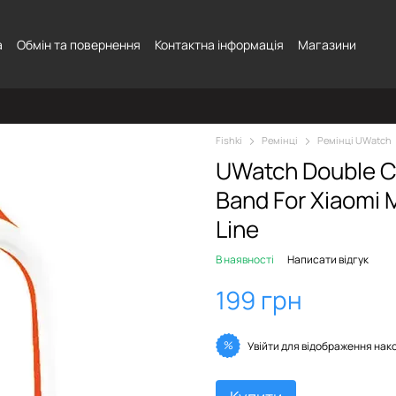
а
Обмін та повернення
Контактна інформація
Магазини
Fishki
Ремінці
Ремінці UWatch
UWatch Double Co
Band For Xiaomi 
Line
В наявності
Написати відгук
199 грн
%
Увійти
для відображення нак