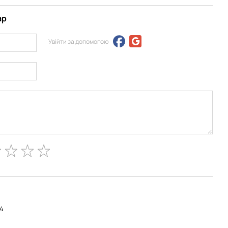
ар
Увійти за допомогою
/4