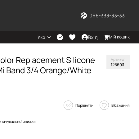
096-333-33-33
Вхід
Мій кошик
Укр
lor Replacement Silicone
Артикул
126693
Mi Band 3/4 Orange/White
Порівняти
В бажання
опичувальної знижки