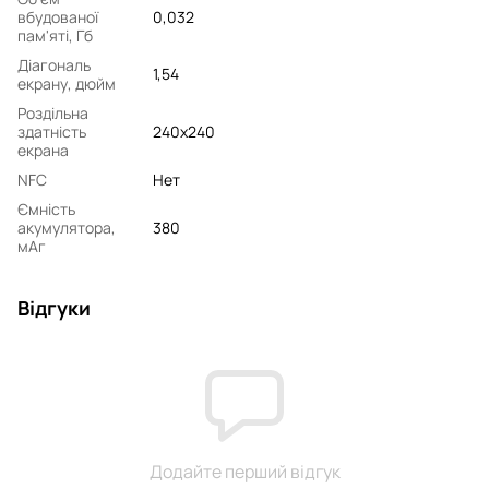
вбудованої
0,032
пам'яті, Гб
Діагональ
1,54
екрану, дюйм
Роздільна
здатність
240x240
екрана
NFC
Нет
Ємність
акумулятора,
380
мАг
Відгуки
Додайте перший відгук