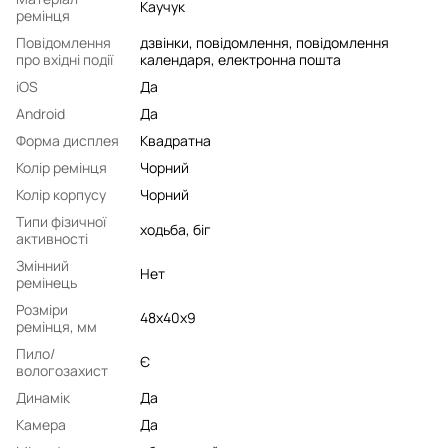
Каучук
ремінця
Повідомлення
дзвінки, повідомлення, повідомлення
про вхідні події
календаря, електронна пошта
iOS
Да
Android
Да
Форма дисплея
Квадратна
Колір ремінця
Чорний
Колір корпусу
Чорний
Типи фізичної
ходьба, біг
активності
Змінний
Нет
ремінець
Розміри
48х40х9
ремінця, мм
Пило/
Є
вологозахист
Динамік
Да
Камера
Да