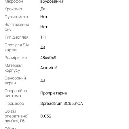
Мікрофон
вбудований
Крокомір
Да
Пульсометр
Нет
Відстеження
Нет
сну
Тип дисплея
TFT
Слот для SIM-
Да
картки
Розміри, мм
48х40х9
Матеріал
Алюміній
корпусу
Сенсорний
Да
екран
Операційна
Пропрієтарна
система
Процесор
Spreadtrum SC6531CA
Об'єм
оперативної
0.032
пам'яті, Гб
Об'єм