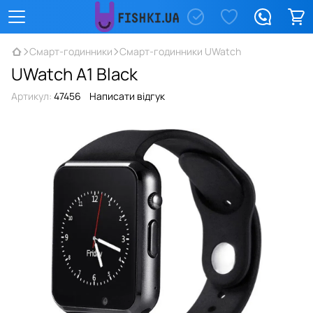
Смарт-годинники
Смарт-годинники UWatch
UWatch A1 Black
Артикул:
47456
Написати відгук