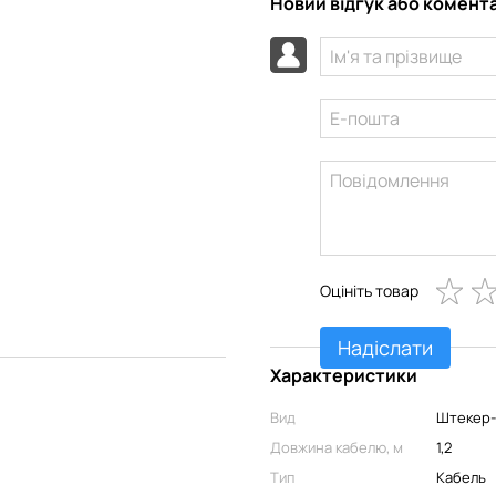
Новий відгук або комент
Оцініть товар
Надіслати
Характеристики
Вид
Штекер
Довжина кабелю, м
1,2
Тип
Кабель