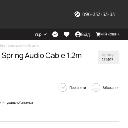
096-333-33-33
Вхід
Мій кошик
Укр
белі та перехідники Usams
Spring Audio Cable 1.2m
Артикул
136197
Порівняти
В бажання
опичувальної знижки