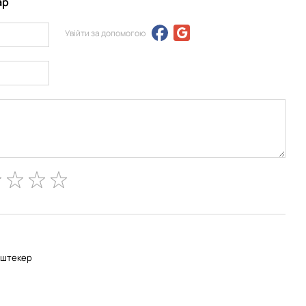
ар
Увійти за допомогою
-штекер