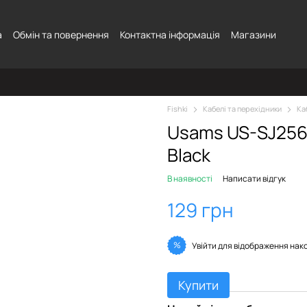
а
Обмін та повернення
Контактна інформація
Магазини
Fishki
Кабелі та перехідники
Ка
Usams US-SJ256 
Black
В наявності
Написати відгук
129 грн
%
Увійти
для відображення нак
Купити