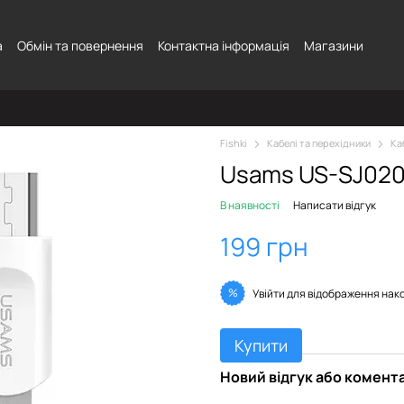
а
Обмін та повернення
Контактна інформація
Магазини
Fishki
Кабелі та перехідники
Ка
Usams US-SJ020 
В наявності
Написати відгук
199 грн
%
Увійти
для відображення нак
Купити
Новий відгук або комент