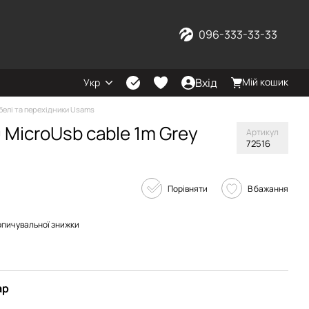
096-333-33-33
Вхід
Мій кошик
Укр
белі та перехідники Usams
MicroUsb cable 1m Grey
Артикул
72516
Порівняти
В бажання
опичувальної знижки
ар