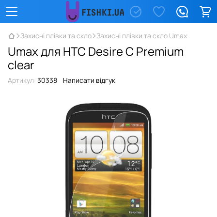
Захисні плівки та скло
Захисні плівки та скло Umax
Umax для HTC Desire С Premium
clear
Артикул:
30338
Написати відгук