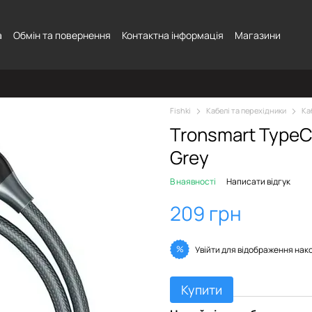
а
Обмін та повернення
Контактна інформація
Магазини
Fishki
Кабелі та перехідники
Ка
Tronsmart TypeC
Grey
В наявності
Написати відгук
209 грн
%
Увійти
для відображення нак
Купити