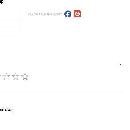
ар
Увійти за допомогою
-штекер