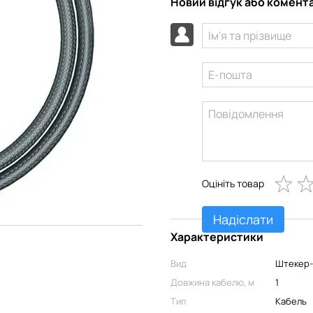
Новий відгук або комент
Оцініть товар
Надіслати
Характеристики
Вид
Штекер
Довжина кабелю, м
1
Тип
Кабель