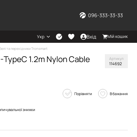
096-333-33-33
Вхід
Мій кошик
Укр
белі та перехідники Tronsmart
-TypeC 1.2m Nylon Cable
Артикул
114692
Порівняти
В бажання
опичувальної знижки