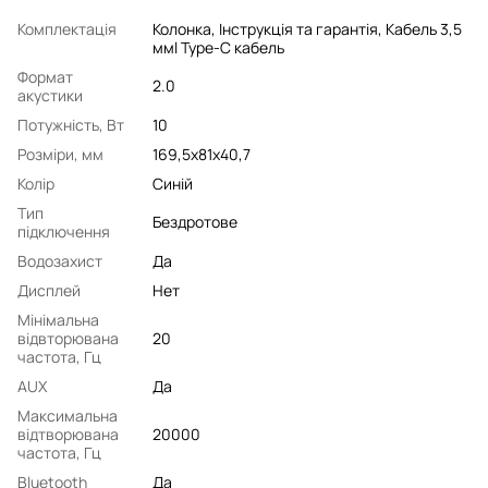
Комплектація
Колонка, Інструкція та гарантія, Кабель 3,5
ммl Type-C кабель
Формат
2.0
акустики
Потужність, Вт
10
Розміри, мм
169,5х81х40,7
Колір
Синій
Тип
Бездротове
підключення
Водозахист
Да
Дисплей
Нет
Мінімальна
відвторювана
20
частота, Гц
AUX
Да
Максимальна
відтворювана
20000
частота, Гц
Bluetooth
Да