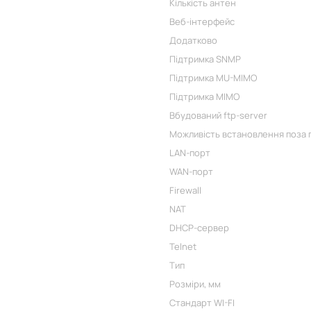
Кількість антен
Веб-інтерфейс
Додатково
Підтримка SNMP
Підтримка MU-MIMO
Підтримка MIMO
Вбудований ftp-server
Можливість встановлення поза
LAN-порт
WAN-порт
Firewall
NAT
DHCP-сервер
Telnet
Тип
Розміри, мм
Стандарт WI-FI