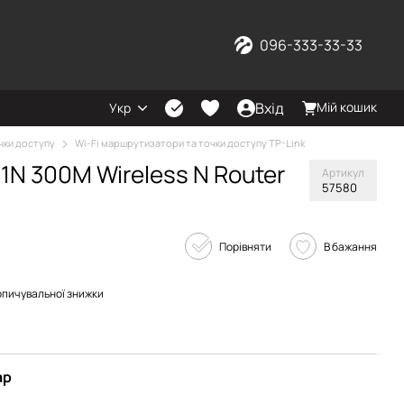
096-333-33-33
Вхід
Мій кошик
Укр
чки доступу
Wi-Fi маршрутизатори та точки доступу TP-Link
1N 300M Wireless N Router
Артикул
57580
Порівняти
В бажання
опичувальної знижки
ар