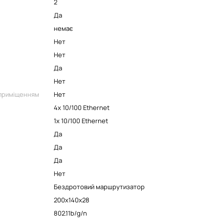
2
Да
немає
Нет
Нет
Да
Нет
 приміщенням
Нет
4x 10/100 Ethernet
1x 10/100 Ethernet
Да
Да
Да
Нет
Бездротовий маршрутизатор
200x140x28
802.11b/g/n