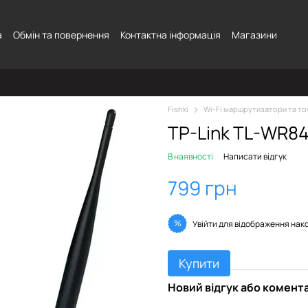
а
Обмін та повернення
Контактна інформація
Магазини
Fishki
Wi-Fi маршрутизатори та то
TP-Link TL-WR84
В наявності
Написати відгук
799 грн
%
Увійти
для відображення нак
Купити
Новий відгук або комент