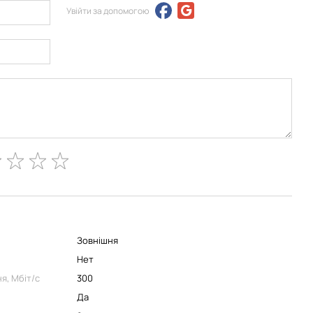
Увійти за допомогою
Зовнішня
Нет
я, Мбіт/с
300
Да