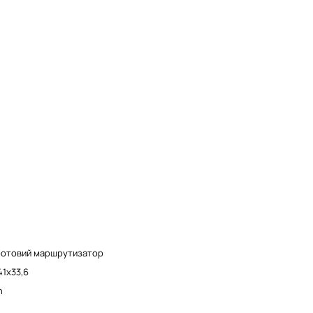
отовий маршрутизатор
41х33,6
n