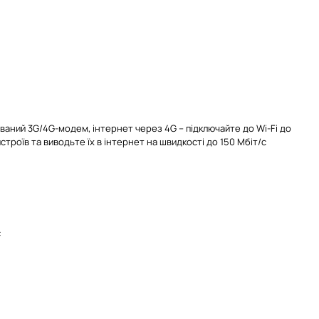
ваний 3G/4G-модем, інтернет через 4G – підключайте до Wi-Fi до
истроїв та виводьте їх в інтернет на швидкості до 150 Мбіт/с
є