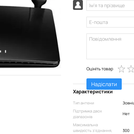
Оцініть товар
Надіслати
Характеристики
Тип антени
Зовні
Підтримка двох
Нет
діапазонів
Максимальна
швидкість з'єднання,
300