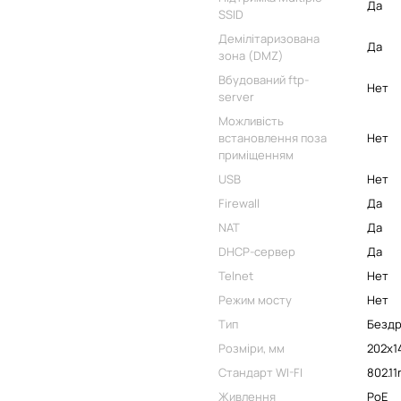
Да
SSID
Демілітаризована
Да
зона (DMZ)
Вбудований ftp-
Нет
server
Можливість
встановлення поза
Нет
приміщенням
USB
Нет
Firewall
Да
NAT
Да
DHCP-сервер
Да
Telnet
Нет
Режим мосту
Нет
Тип
Бездр
Розміри, мм
202х1
Стандарт WI-FI
802.11
Живлення
PoE