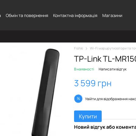
а
Обмін та повернення
Контактна інформація
Магазини
Fishki
Wi-Fi маршрутизатори та то
TP-Link TL-MR15
В наявності
Написати відгук
3 599 грн
%
Увійти
для відображення нак
Купити
Новий відгук або комент