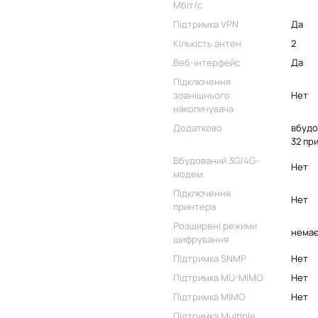
Мбіт/с
Підтримка VPN
Да
Кількість антен
2
Веб-інтерфейс
Да
Підключення
зовнішнього
Нет
накопичувача
Додатково
вбудо
32 пр
Вбудований 3G/4G-
Нет
модем
Підключення
Нет
принтера
Розширені режими
нема
шифрування
Підтримка SNMP
Нет
Підтримка MU-MIMO
Нет
Підтримка MIMO
Нет
Підтримка Multiple