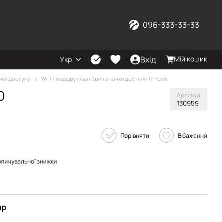
096-333-33-33
Вхід
Мій кошик
Укр
чки доступу
Wi-Fi маршрутизатори та точки доступу TP-Link
0
Артикул
130959
Порівняти
В бажання
опичувальної знижки
ар