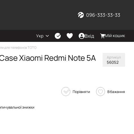
096-333-33-33
Вхід
Мій кошик
Укр
ли для телефонів TOTO
Case Xiaomi Redmi Note 5A
Артикул
56052
Порівняти
В бажання
опичувальної знижки