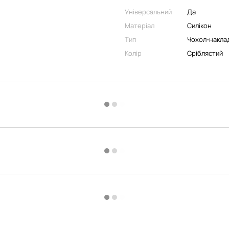
Універсальний
Да
Матеріал
Силікон
Тип
Чохол-накла
Колір
Сріблястий