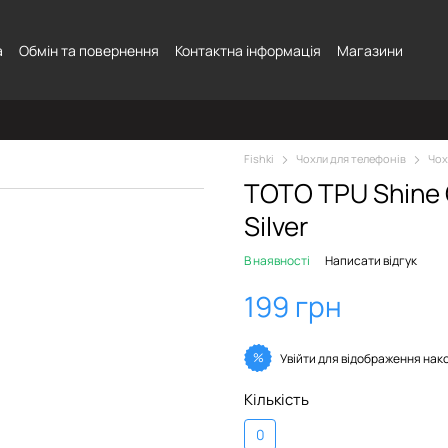
а
Обмін та повернення
Контактна інформація
Магазини
Fishki
Чохли для телефонів
Чох
TOTO TPU Shine 
Silver
В наявності
Написати відгук
199 грн
%
Увійти
для відображення нак
Кількість
0