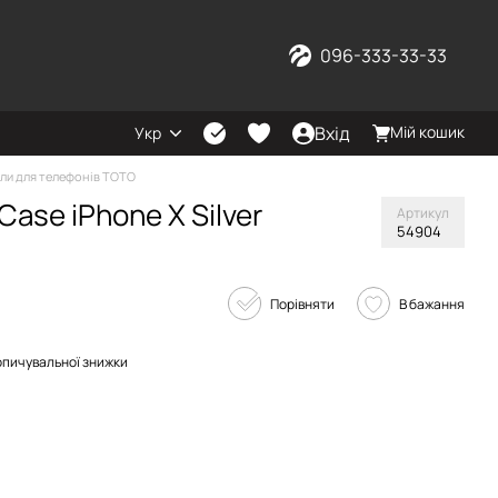
096-333-33-33
Вхід
Мій кошик
Укр
ли для телефонів TOTO
ase iPhone X Silver
Артикул
54904
Порівняти
В бажання
опичувальної знижки