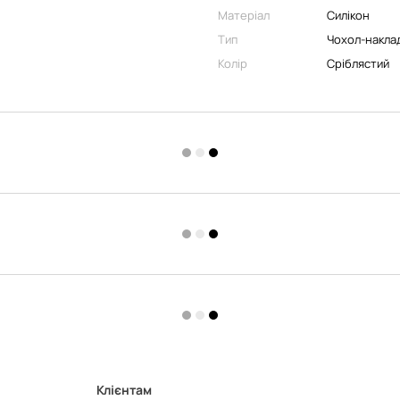
Матеріал
Силікон
Тип
Чохол-накла
Колір
Сріблястий
Клієнтам