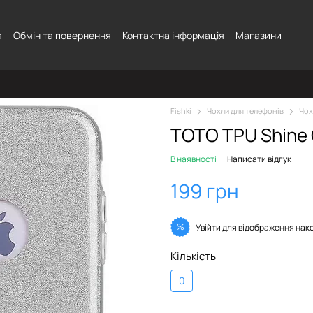
а
Обмін та повернення
Контактна інформація
Магазини
Fishki
Чохли для телефонів
Чох
TOTO TPU Shine C
В наявності
Написати відгук
199 грн
%
Увійти
для відображення нак
Кількість
0