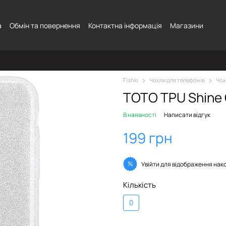
а
Обмін та повернення
Контактна інформація
Магазини
Fishki
Чохли для телефонів
Чох
TOTO TPU Shine C
В наявності
Написати відгук
199 грн
%
Увійти
для відображення нак
Кількість
0