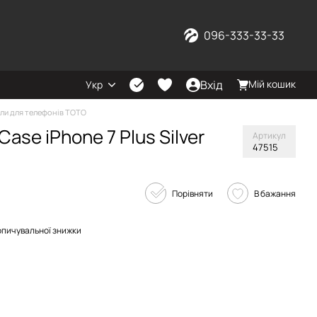
096-333-33-33
Вхід
Мій кошик
Укр
ли для телефонів TOTO
ase iPhone 7 Plus Silver
Артикул
47515
Порівняти
В бажання
опичувальної знижки