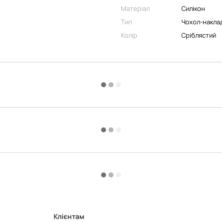
Матеріал
Силікон
Тип
Чохол-накла
Колір
Сріблястий
Клієнтам