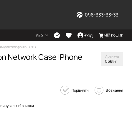
096-333-33-33
Вхід
Мій кошик
Укр
ли для телефонів TOTO
n Network Case IPhone
Артикул
56697
Порівняти
В бажання
опичувальної знижки