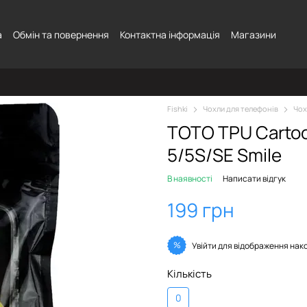
а
Обмін та повернення
Контактна інформація
Магазини
Fishki
Чохли для телефонів
Чох
TOTO TPU Сartoo
5/5S/SE Smile
В наявності
Написати відгук
199 грн
%
Увійти
для відображення нак
Кількість
0