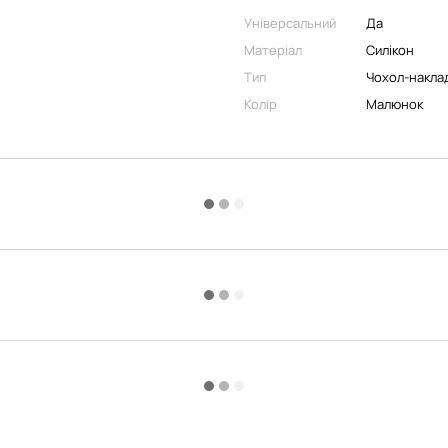
Універсальний
Да
Матеріал
Силікон
Тип
Чохол-накла
Колір
Малюнок