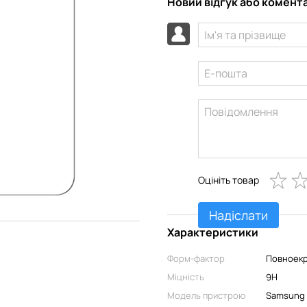
Новий відгук або комент
Оцініть товар
Надіслати
Характеристики
Форм-фактор
Повноек
Міцність
9H
Модель пристрою
Samsung 