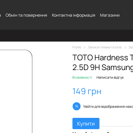
а
Обмін та повернення
Контактна інформація
Магазини
Fishki
Захисні плівки та скло
За
TOTO Hardness 
2.5D 9H Samsung
В наявності
Написати відгук
149 грн
%
Увійти
для відображення нак
Купити