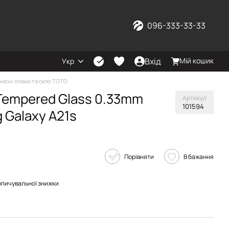
096-333-33-33
Вхід
Мій кошик
Укр
хисні плівки та скло TOTO
Tempered Glass 0.33mm
Артикул
101594
 Galaxy A21s
Порівняти
В бажання
опичувальної знижки