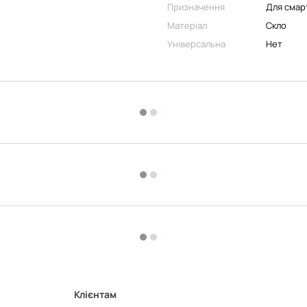
Призначення
Для смар
Матеріал
Скло
Універсальна
Нет
Клієнтам