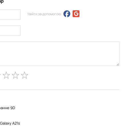
ар
Увійти за допомогою
ранне 9D
Galaxy A21s