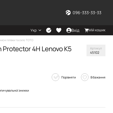
096-333-33-33
Вхід
Мій кошик
Укр
хисні плівки та скло TOTO
 Protector 4H Lenovo K5
Артикул
45102
Порівняти
В бажання
опичувальної знижки