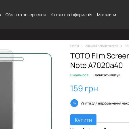
а
Обмін та повернення
Контактна інформація
Магазини
Fishki
Захисні плівки та скло
За
TOTO Film Screen
Note A7020a40
В наявності
Написати відгук
159 грн
%
Увійти
для відображення нак
Купити