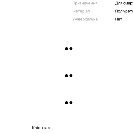
Призначення
Для смар
Матеріал
Поліурет
Універсальна
Нет
Клієнтам