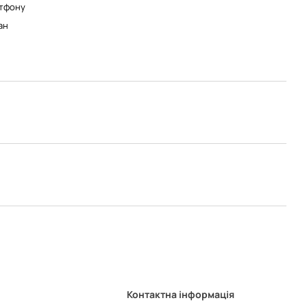
тфону
ан
Контактна інформація