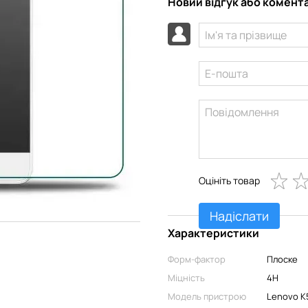
Новий відгук або комент
Оцініть товар
Надіслати
Характеристики
Форм-фактор
Плоске
Міцність
4H
Модель пристрою
Lenovo K