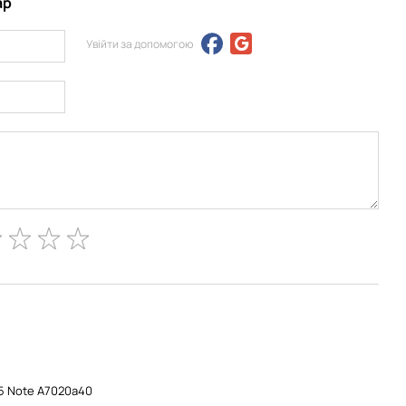
ар
Увійти за допомогою
5 Note A7020a40