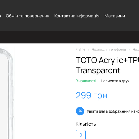
а
Обмін та повернення
Контактна інформація
Магазини
Fishki
Чохли для телефонів
Чох
TOTO Acrylic+TP
Transparent
В наявності
Написати відгук
299 грн
%
Увійти
для відображення нак
Кількість
0