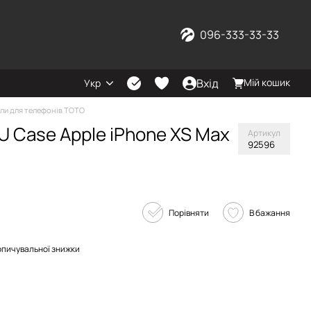
096-333-33-33
Вхід
Мій кошик
Укр
ли для телефонів TOTO
U Case Apple iPhone XS Max
Артикул
92596
Порівняти
В бажання
опичувальної знижки