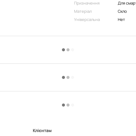
Призначення
Для смар
Матеріал
Скло
Універсальна
Нет
Клієнтам