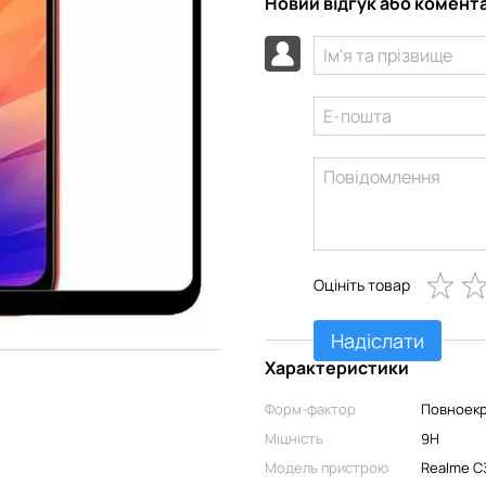
Новий відгук або комент
Оцініть товар
Надіслати
Характеристики
Форм-фактор
Повноек
Міцність
9H
Модель пристрою
Realme C