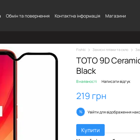
а
Обмін та повернення
Контактна інформація
Магазини
Fishki
Захисні плівки та скло
За
TOTO 9D Cerami
Black
В наявності
Написати відгук
219 грн
%
Увійти
для відображення нак
Купити