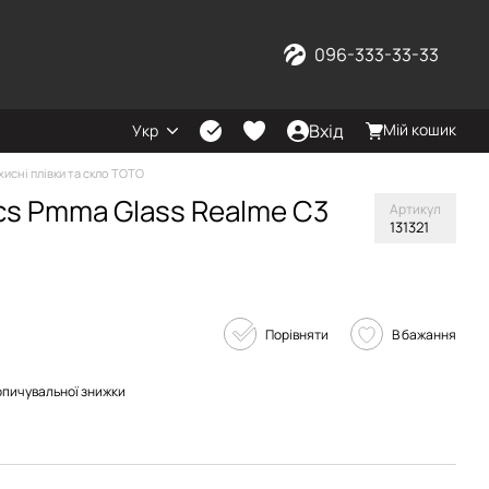
096-333-33-33
Вхід
Мій кошик
Укр
хисні плівки та скло TOTO
cs Pmma Glass Realme C3
Артикул
131321
Порівняти
В бажання
опичувальної знижки