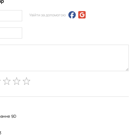
ар
Увійти за допомогою
ранне 9D
3