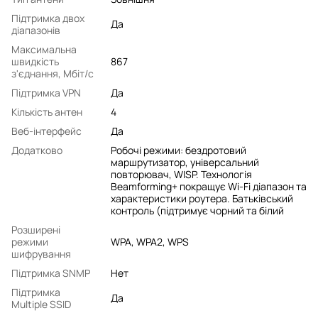
Підтримка двох
Да
діапазонів
Максимальна
швидкість
867
з'єднання, Мбіт/с
Підтримка VPN
Да
Кількість антен
4
Веб-інтерфейс
Да
Додатково
Робочі режими: бездротовий
маршрутизатор, універсальний
повторювач, WISP. Технологія
Beamforming+ покращує Wi-Fi діапазон та
характеристики роутера. Батьківський
контроль (підтримує чорний та білий
Розширені
режими
WPA, WPA2, WPS
шифрування
Підтримка SNMP
Нет
Підтримка
Да
Multiple SSID