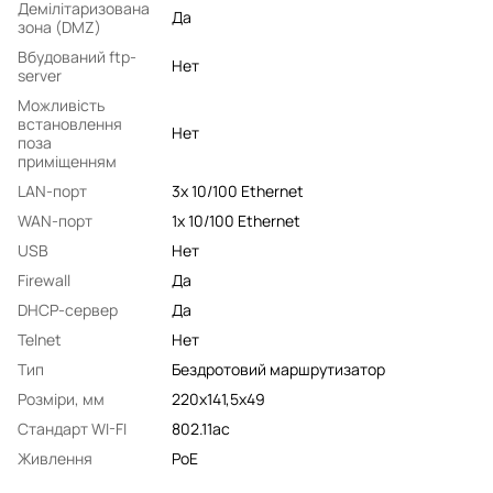
Демілітаризована
Да
зона (DMZ)
Вбудований ftp-
Нет
server
Можливість
встановлення
Нет
поза
приміщенням
LAN-порт
3x 10/100 Ethernet
WAN-порт
1x 10/100 Ethernet
USB
Нет
Firewall
Да
DHCP-сервер
Да
Telnet
Нет
Тип
Бездротовий маршрутизатор
Розміри, мм
220х141,5х49
Стандарт WI-FI
802.11ac
Живлення
PoE