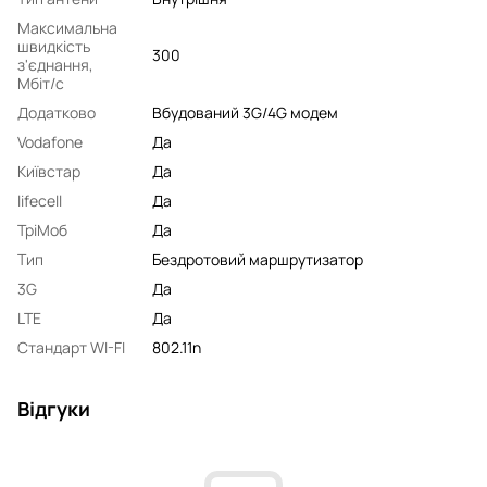
Максимальна
швидкість
300
з'єднання,
Мбіт/с
Додатково
Вбудований 3G/4G модем
Vodafone
Да
Київстар
Да
lifecell
Да
ТріМоб
Да
Тип
Бездротовий маршрутизатор
3G
Да
LTE
Да
Стандарт WI-FI
802.11n
Відгуки