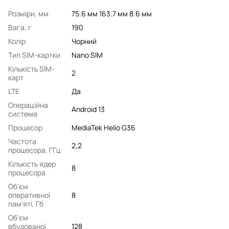
Розміри, мм
75.6 мм 163.7 мм 8.6 мм
Вага, г
190
Колір
Чорний
Тип SIM-картки
Nano SIM
Кількість SIM-
2
карт
LTE
Да
Операційна
Android 13
система
Процесор
MediaTek Helio G36
Частота
2,2
процесора, ГГц
Кількість ядер
8
процесора
Об'єм
оперативної
8
пам'яті, Гб
Об'єм
вбудованої
128