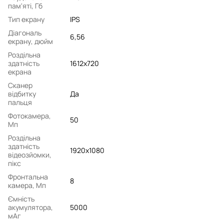
пам'яті, Гб
Тип екрану
IPS
Діагональ
6,56
екрану, дюйм
Роздільна
здатність
1612x720
екрана
Сканер
відбитку
Да
пальця
Фотокамера,
50
Мп
Роздільна
здатність
1920x1080
відеозйомки,
пікс
Фронтальна
8
камера, Мп
Ємність
акумулятора,
5000
мАг