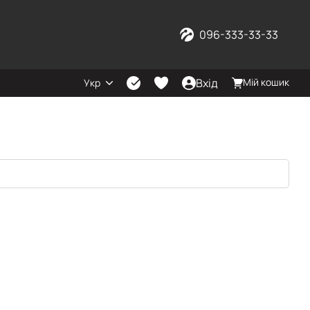
096-333-33-33
Вхід
Мій кошик
Укр