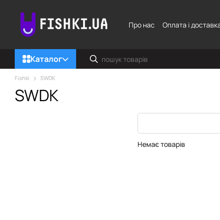
Перейти до основного контенту
Про нас
Оплата і доставк
Каталог
Fishki
SWDK
SWDK
Немає товарів