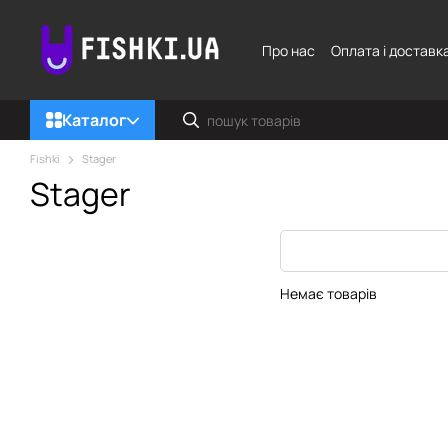
Перейти до основного контенту
Про нас
Оплата і доставк
Каталог
Fishki
Stager
Stager
Немає товарів