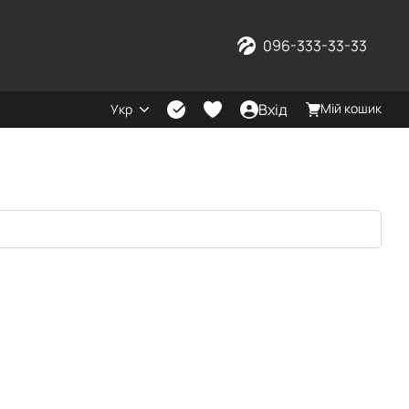
096-333-33-33
Вхід
Мій кошик
Укр