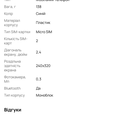
Вага, г
138
Колір
Синій
Матеріал
Пластик
корпусу
Тип SIM-картки
Micro SIM
Кількість SIM-
2
карт
Діагональ
2,4
екрану, дюйм
Роздільна
здатність
240x320
екрана
Фотокамера,
0,3
Мп
Bluetooth
Да
Тип корпусу
Моноблок
Відгуки