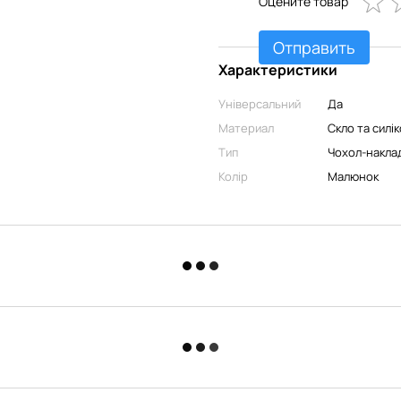
Оцените товар
Отправить
Характеристики
Універсальний
Да
Материал
Скло та силі
Тип
Чохол-накла
Колір
Малюнок