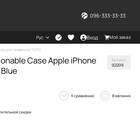
096-333-33-33
Вход
Мой заказ
Рус
хлы для телефонов TOTO
ionable Case Apple iPhone
Артикул
92209
 Blue
К сравнению
В желания
пительной скидки