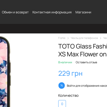
Обмен и возврат
Контактная информация
Магазини
Fishki
Чехлы для телефонов
Че
TOTO Glass Fash
XS Max Flower on
В наличии
Оставить отзыв
229 грн
%
Войти
для отображения нако
Количество
0