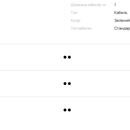
Довжина кабелю, м
1
Тип
Кабель
Колір
Зелений
Тип кабелю
Стандар