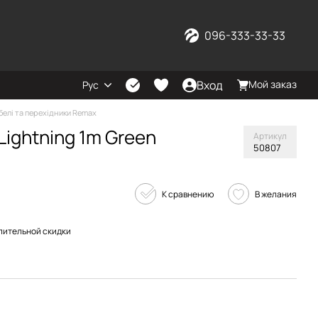
096-333-33-33
Вход
Мой заказ
Рус
белі та перехідники Remax
Lightning 1m Green
Артикул
50807
К сравнению
В желания
пительной скидки