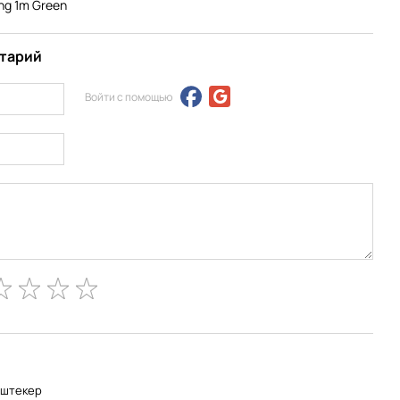
ing 1m Green
нтарий
Войти с помощью
-штекер