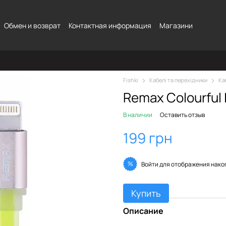
Обмен и возврат
Контактная информация
Магазини
Fishki
Кабелі та перехідники
Ка
Remax Colourful 
В наличии
Оставить отзыв
199 грн
%
Войти
для отображения нако
Купить
Описание